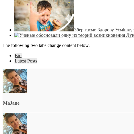
Зберігаємо Здорову Усмішку
The following two tabs change content below.
Bio
Latest Posts
MaJane