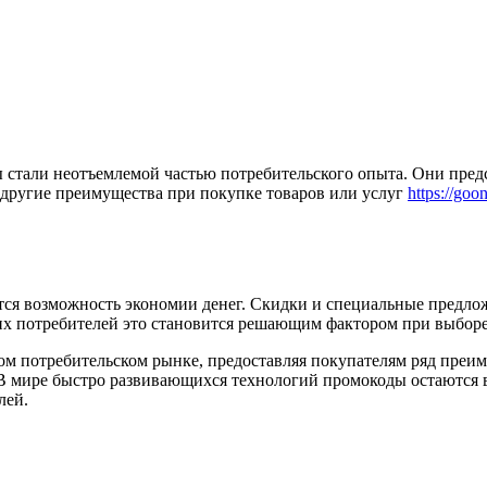
стали неотъемлемой частью потребительского опыта. Они пред
 другие преимущества при покупке товаров или услуг
https://go
ся возможность экономии денег. Скидки и специальные предлож
их потребителей это становится решающим фактором при выборе
м потребительском рынке, предоставляя покупателям ряд преиму
 В мире быстро развивающихся технологий промокоды остаются 
лей.