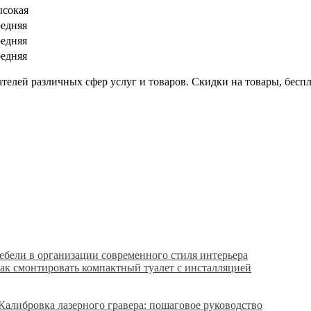
сокая
едняя
едняя
едняя
лей различных сфер услуг и товаров. Скидки на товары, беспла
бели в организации современного стиля интерьера
ак смонтировать компактный туалет с инсталляцией
Калибровка лазерного гравера: пошаговое руководство