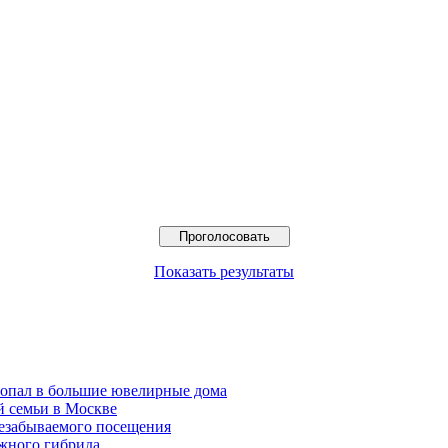
Показать результаты
попал в большие ювелирные дома
й семьи в Москве
езабываемого посещения
жного гибрида