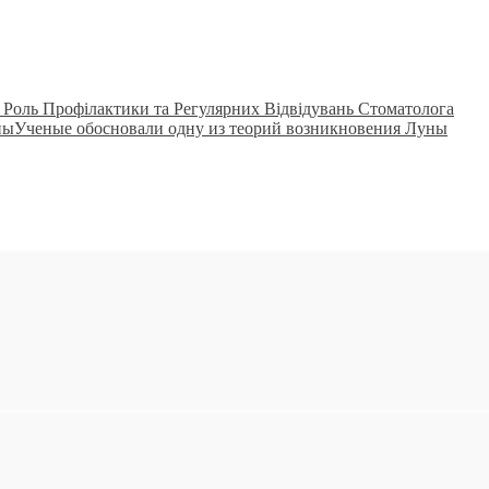
: Роль Профілактики та Регулярних Відвідувань Стоматолога
Ученые обосновали одну из теорий возникновения Луны