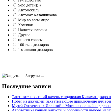
Путешествия
5-ро детей))))
Автомобиль
Автомат Калашникова
Мир во всем мире
Хомячок
Нанотехнологии
Другое...
ничего совсем
100 тыс. долларов
1 миллион долларов
Загрузка ...
Последние записи
Танзанит: как синий камень с подножия Килиманджаро 
Побег из джунглей: захватывающее приключение для все
Музей Оптических Иллюзий в Москве: полный гид для н
Агротехника ранней капусты и особенности выбора наде