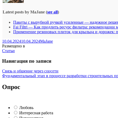
Latest posts by MaJane
(
see all
)
Пакеты с вырубной ручкой усиленные — надежное решен
Fai Filtri — Как продлить ресурс фильтра: рекомендации 
Применение резиновых плиток для крыльца и дорожек: п
10.04.2024
10.04.2024
MaJane
Размещено в
Статьи
Навигация по записи
Связь и общение через соцсети
Фундаментальный этап в процессе разработки строительных п
Опрос
Любовь
Интересная работа