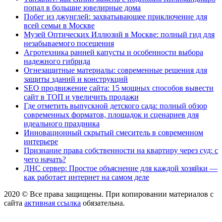
попал в большие ювелирные дома
Побег из джунглей: захватывающее приключение для
всей семьи в Москве
Музей Оптических Иллюзий в Москве: полный гид для
незабываемого посещения
Агротехника ранней капусты и особенности выбора
надежного гибрида
Огнезащитные материалы: современные решения для
защиты зданий и конструкций
SEO продвижение сайта: 15 мощных способов вывести
сайт в ТОП и увеличить продажи
Где отметить выпускной детского сада: полный обзор
современных форматов, площадок и сценариев для
идеального праздника
Инновационный скрытый смеситель в современном
интерьере
Признание права собственности на квартиру через суд: с
чего начать?
ДНС сервер: Простое объяснение для каждой хозяйки —
как работает интернет на самом деле
2020 © Все права защищены. При копировании материалов с
сайта
активная ссылка
обязательна.