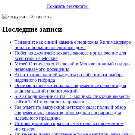
Показать результаты
Загрузка ...
Последние записи
Танзанит: как синий камень с подножия Килиманджаро
попал в большие ювелирные дома
Побег из джунглей: захватывающее приключение для
всей семьи в Москве
Музей Оптических Иллюзий в Москве: полный гид для
незабываемого посещения
Агротехника ранней капусты и особенности выбора
надежного гибрида
Огнезащитные материалы: современные решения для
защиты зданий и конструкций
SEO продвижение сайта: 15 мощных способов вывести
сайт в ТОП и увеличить продажи
Где отметить выпускной детского сада: полный обзор
современных форматов, площадок и сценариев для
идеального праздника
Инновационный скрытый смеситель в современном
интерьере
Признание права собственности на квартиру через суд: с