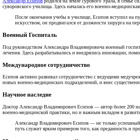
Александр Есипов
родился на земле сурового Урала, в семье 
суворовского училища. Здесь началась его военно-медицинская
После окончания учебы в училище, Есипов вступил на пу
искусством, он продвигался от должности хирурга на пе
Военный Госпиталь
Под руководством Александра Владимировича военный госпитал
лечения. Здесь разрабатывались и внедрялись инновации, помо
Международное сотрудничество
Есипов активно развивал сотрудничество с ведущими медучреж
новых военно-медицинских подразделений, и внес существен
Научное наследие
Доктор Александр Владимирович Есипов — автор более 200 нау
военно-медицинской практики, но и важным вкладом в разви
Александр Владимирович Есипов — не только успешный 
путь служит ярким примером того, как преданность и п