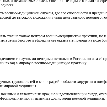
сильных и независимых людей. Еще в юные годы его талант и ст
 одиссея.
ть военно-медицинской службы, где его способности и преданн
редовой до высокого положения главы центрального военного го
ь стал не только центром военно-медицинской практики, но и 
гая врачам быстрее и эффективнее оказывать помощь на поле боя
дениями и научными центрами не только в России, но и за её 
ный вклад в мировую военно-медицинскую практику.
чных трудов, статей и монографий в области хирургии и лимфот
тие мировой медицины.
военный и талантливый врач, но и вдохновляющий лидер, отк
рофессионализм могут изменить ход истории военной медицины.