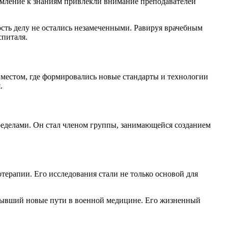
ремление к знаниям привлекли внимание преподавателей
ость делу не остались незамеченными. Равируя врачебным
спиталя.
местом, где формировались новые стандарты и технологии
.
пределами. Он стал членом группы, занимающейся созданием
ерапии. Его исследования стали не только основой для
рывший новые пути в военной медицине. Его жизненный