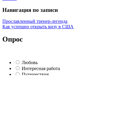
Навигация по записи
Прославленный тренер-легенда
Как успешно открыть визу в США
Опрос
Любовь
Интересная работа
Путешествия
5-ро детей))))
Автомобиль
Автомат Калашникова
Мир во всем мире
Хомячок
Нанотехнологии
Другое...
ничего совсем
100 тыс. долларов