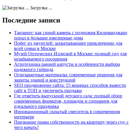
Загрузка ...
Последние записи
Танзанит: как синий камень с подножия Килиманджаро
попал в большие ювелирные дома
Побег из джунглей: захватывающее приключение для
всей семьи в Москве
Музей Оптических Иллюзий в Москве: полный гид для
незабываемого посещения
Агротехника ранней капусты и особенности выбора
надежного гибрида
Огнезащитные материалы: современные решения для
защиты зданий и конструкций
SEO продвижение сайта: 15 мощных способов вывести
сайт в ТОП и увеличить продажи
Где отметить выпускной детского сада: полный обзор
современных форматов, площадок и сценариев для
идеального праздника
Инновационный скрытый смеситель в современном
интерьере
Признание права собственности на квартиру через суд: с
чего начать?