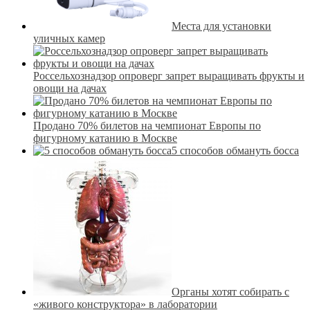
Места для установки
уличных камер
Россельхознадзор опроверг запрет выращивать фрукты и
овощи на дачах
Продано 70% билетов на чемпионат Европы по
фигурному катанию в Москве
5 способов обмануть босса
Органы хотят собирать с
«живого конструктора» в лаборатории