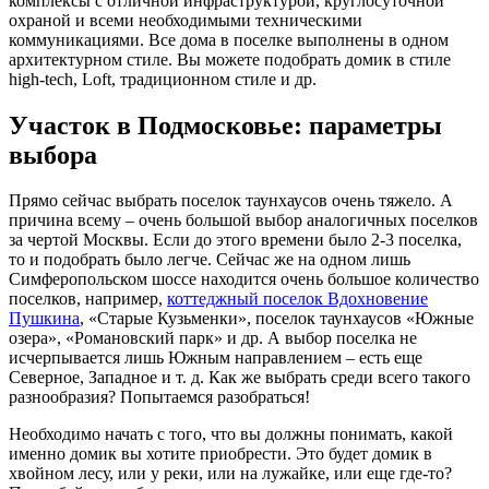
комплексы с отличной инфраструктурой, круглосуточной
охраной и всеми необходимыми техническими
коммуникациями. Все дома в поселке выполнены в одном
архитектурном стиле. Вы можете подобрать домик в стиле
high-tech, Loft, традиционном стиле и др.
Участок в Подмосковье: параметры
выбора
Прямо сейчас выбрать поселок таунхаусов очень тяжело. А
причина всему – очень большой выбор аналогичных поселков
за чертой Москвы. Если до этого времени было 2-3 поселка,
то и подобрать было легче. Сейчас же на одном лишь
Симферопольском шоссе находится очень большое количество
поселков, например,
коттеджный поселок Вдохновение
Пушкина
, «Старые Кузьменки», поселок таунхаусов «Южные
озера», «Романовский парк» и др. А выбор поселка не
исчерпывается лишь Южным направлением – есть еще
Северное, Западное и т. д. Как же выбрать среди всего такого
разнообразия? Попытаемся разобраться!
Необходимо начать с того, что вы должны понимать, какой
именно домик вы хотите приобрести. Это будет домик в
хвойном лесу, или у реки, или на лужайке, или еще где-то?