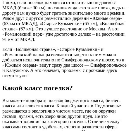
Плохо, если поселок находится относительно недалеко с
МКАД (ближе 30 км), но слишком далеко тоже плохо, ведь на
дорогу вам нужно будет тратить значительно много времени.
Рядом друг с другом разместились деревни «Южные озера»
(63 км от МКАД), «Старые Кузьменки» (65 км), «Волшебная
страна» (67 км). Это лучшее расстояние от Москвы. А вот
«Романовский парк» уже достаточно далеко – на расстоянии
91 км от МКАД.
Если «Волшебная страна», «Старые Кузьменки» и
«Романовский парк» размещаются так, что к ним можно
добраться исключительно по Симферопольскому шоссе, то к
«Южным озерам» ведут сразу два шоссе — Симферопольское
и Калужское. А это означает, проблемы с пробками здесь
отсутствуют!
Какой класс поселка?
Вы можете подобрать поселок бюджетного класса, бизнес-
класса или «люкс» класса. Каждый участок в Подмосковье
размещается в экологично чистом месте, где он окружен
лесами, лугами, есть озеро либо другой пруд. Не это
оказывает влияние на категорию поселка. Отличие между
классами состоит в удобствах, степени развитости сферы