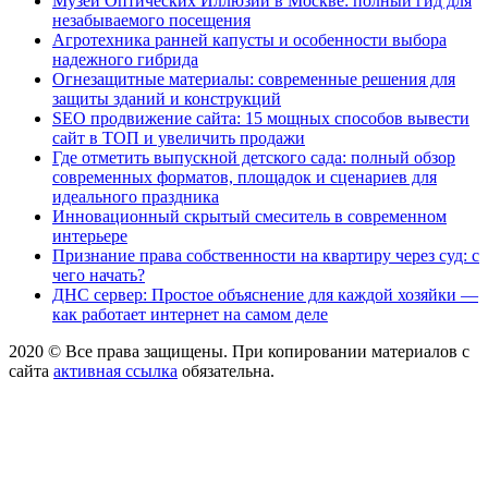
Музей Оптических Иллюзий в Москве: полный гид для
незабываемого посещения
Агротехника ранней капусты и особенности выбора
надежного гибрида
Огнезащитные материалы: современные решения для
защиты зданий и конструкций
SEO продвижение сайта: 15 мощных способов вывести
сайт в ТОП и увеличить продажи
Где отметить выпускной детского сада: полный обзор
современных форматов, площадок и сценариев для
идеального праздника
Инновационный скрытый смеситель в современном
интерьере
Признание права собственности на квартиру через суд: с
чего начать?
ДНС сервер: Простое объяснение для каждой хозяйки —
как работает интернет на самом деле
2020 © Все права защищены. При копировании материалов с
сайта
активная ссылка
обязательна.