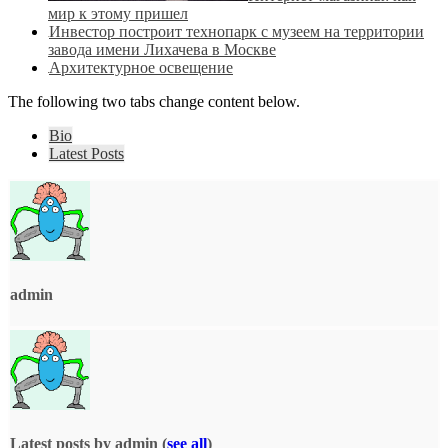
мир к этому пришел
Инвестор построит технопарк с музеем на территории
завода имени Лихачева в Москве
Архитектурное освещение
The following two tabs change content below.
Bio
Latest Posts
admin
Latest posts by admin
(
see all
)