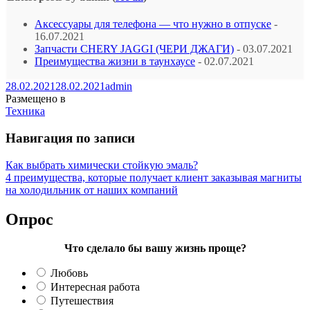
Аксессуары для телефона — что нужно в отпуске
-
16.07.2021
Запчасти CHERY JAGGI (ЧЕРИ ДЖАГИ)
- 03.07.2021
Преимущества жизни в таунхаусе
- 02.07.2021
28.02.2021
28.02.2021
admin
Размещено в
Техника
Навигация по записи
Как выбрать химически стойкую эмаль?
4 преимущества, которые получает клиент заказывая магниты
на холодильник от наших компаний
Опрос
Что сделало бы вашу жизнь проще?
Любовь
Интересная работа
Путешествия