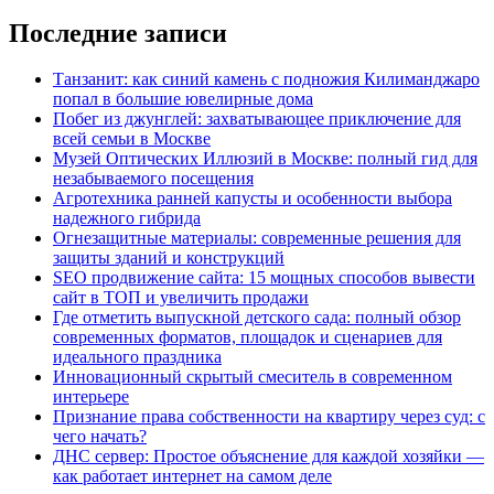
Последние записи
Танзанит: как синий камень с подножия Килиманджаро
попал в большие ювелирные дома
Побег из джунглей: захватывающее приключение для
всей семьи в Москве
Музей Оптических Иллюзий в Москве: полный гид для
незабываемого посещения
Агротехника ранней капусты и особенности выбора
надежного гибрида
Огнезащитные материалы: современные решения для
защиты зданий и конструкций
SEO продвижение сайта: 15 мощных способов вывести
сайт в ТОП и увеличить продажи
Где отметить выпускной детского сада: полный обзор
современных форматов, площадок и сценариев для
идеального праздника
Инновационный скрытый смеситель в современном
интерьере
Признание права собственности на квартиру через суд: с
чего начать?
ДНС сервер: Простое объяснение для каждой хозяйки —
как работает интернет на самом деле