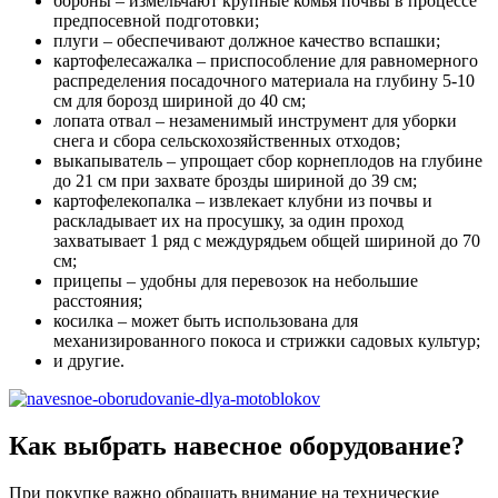
бороны – измельчают крупные комья почвы в процессе
предпосевной подготовки;
плуги – обеспечивают должное качество вспашки;
картофелесажалка – приспособление для равномерного
распределения посадочного материала на глубину 5-10
см для борозд шириной до 40 см;
лопата отвал – незаменимый инструмент для уборки
снега и сбора сельскохозяйственных отходов;
выкапыватель – упрощает сбор корнеплодов на глубине
до 21 см при захвате брозды шириной до 39 см;
картофелекопалка – извлекает клубни из почвы и
раскладывает их на просушку, за один проход
захватывает 1 ряд с междурядьем общей шириной до 70
см;
прицепы – удобны для перевозок на небольшие
расстояния;
косилка – может быть использована для
механизированного покоса и стрижки садовых культур;
и другие.
Как выбрать навесное оборудование?
При покупке важно обращать внимание на технические