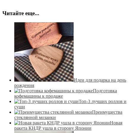
Читайте еще...
Идеи для подарка на день
рождения
Подготовка
кофемашины к продаже
Топ-3 лучших роллов и
суши
Преимущества
стеклянной мозаики
Новая
ракета КНДР ушла в сторону Японии