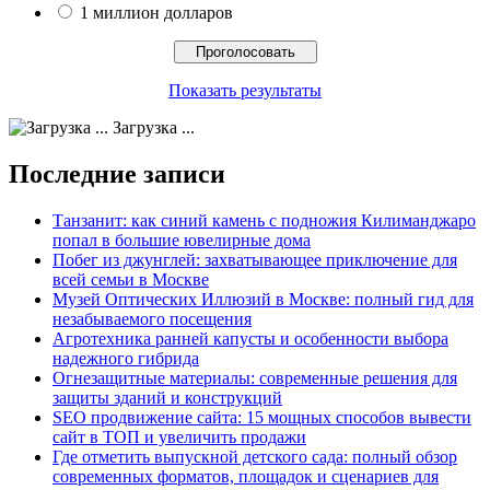
1 миллион долларов
Показать результаты
Загрузка ...
Последние записи
Танзанит: как синий камень с подножия Килиманджаро
попал в большие ювелирные дома
Побег из джунглей: захватывающее приключение для
всей семьи в Москве
Музей Оптических Иллюзий в Москве: полный гид для
незабываемого посещения
Агротехника ранней капусты и особенности выбора
надежного гибрида
Огнезащитные материалы: современные решения для
защиты зданий и конструкций
SEO продвижение сайта: 15 мощных способов вывести
сайт в ТОП и увеличить продажи
Где отметить выпускной детского сада: полный обзор
современных форматов, площадок и сценариев для