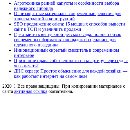
Агротехника ранней капусты и особенности выбора
надежного гибрида
Огнезащитные материалы: современные решения для
защиты зданий и конструкций
SEO продвижение сайта: 15 мощных способов вывести
сайт в ТОП и увеличить продажи
Где отметить выпускной детского сада: полный обзор
современных форматов, площадок и сценариев для
идеального праздника
Инновационный скрытый смеситель в современном
интерьере
Признание права собственности на квартиру через суд: с
чего начать?
ДНС сервер: Простое объяснение для каждой хозяйки —
как работает интернет на самом деле
2020 © Все права защищены. При копировании материалов с
сайта
активная ссылка
обязательна.