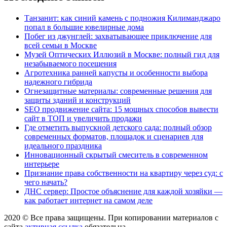
Танзанит: как синий камень с подножия Килиманджаро
попал в большие ювелирные дома
Побег из джунглей: захватывающее приключение для
всей семьи в Москве
Музей Оптических Иллюзий в Москве: полный гид для
незабываемого посещения
Агротехника ранней капусты и особенности выбора
надежного гибрида
Огнезащитные материалы: современные решения для
защиты зданий и конструкций
SEO продвижение сайта: 15 мощных способов вывести
сайт в ТОП и увеличить продажи
Где отметить выпускной детского сада: полный обзор
современных форматов, площадок и сценариев для
идеального праздника
Инновационный скрытый смеситель в современном
интерьере
Признание права собственности на квартиру через суд: с
чего начать?
ДНС сервер: Простое объяснение для каждой хозяйки —
как работает интернет на самом деле
2020 © Все права защищены. При копировании материалов с
сайта
активная ссылка
обязательна.