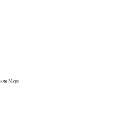
йкла Мура