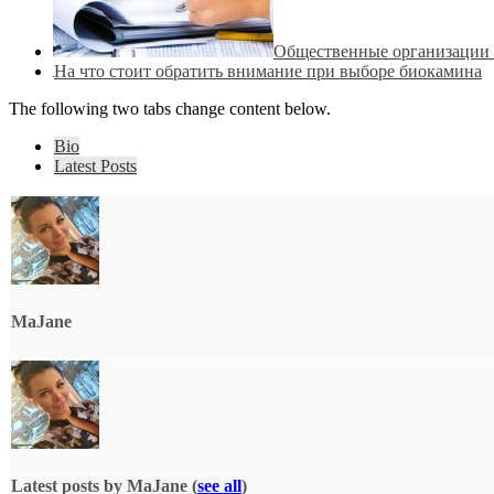
Общественные организации –
На что стоит обратить внимание при выборе биокамина
The following two tabs change content below.
Bio
Latest Posts
MaJane
Latest posts by MaJane
(
see all
)