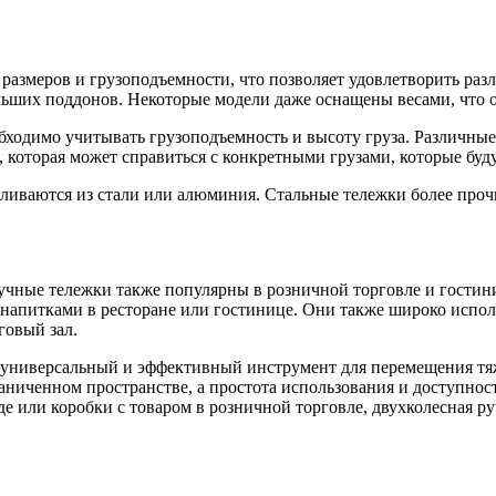
азмеров и грузоподъемности, что позволяет удовлетворить разл
ольших поддонов. Некоторые модели даже оснащены весами, что 
бходимо учитывать грузоподъемность и высоту груза. Различны
 которая может справиться с конкретными грузами, которые буд
иваются из стали или алюминия. Стальные тележки более прочн
учные тележки также популярны в розничной торговле и гостин
 напитками в ресторане или гостинице. Они также широко испо
говый зал.
 универсальный и эффективный инструмент для перемещения тя
аниченном пространстве, а простота использования и доступно
де или коробки с товаром в розничной торговле, двухколесная р