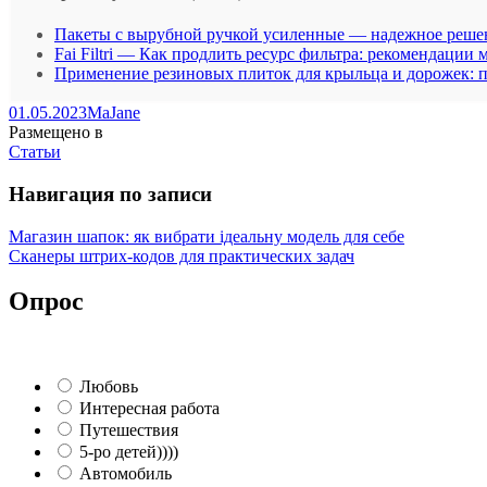
Пакеты с вырубной ручкой усиленные — надежное решен
Fai Filtri — Как продлить ресурс фильтра: рекомендации 
Применение резиновых плиток для крыльца и дорожек: п
01.05.2023
MaJane
Размещено в
Статьи
Навигация по записи
Магазин шапок: як вибрати ідеальну модель для себе
Сканеры штрих-кодов для практических задач
Опрос
Любовь
Интересная работа
Путешествия
5-ро детей))))
Автомобиль