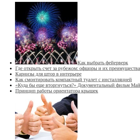
Как выбрать фейерверк
Где открыть счет за рубежом: офшоры и их преимущества
Карнизы для штор в интерьере
Как смонтировать компактный туалет с инсталляцией
«Куда бы еще вторгнуться?» Документальный фильм Ма
Принцип работы ориентатора крышек