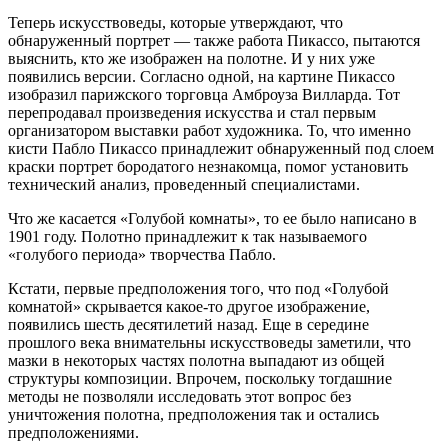
Теперь искусствоведы, которые утверждают, что
обнаруженный портрет — также работа Пикассо, пытаются
выяснить, кто же изображен на полотне. И у них уже
появились версии. Согласно одной, на картине Пикассо
изобразил парижского торговца Амброуза Вилларда. Тот
перепродавал произведения искусства и стал первым
организатором выставки работ художника. То, что именно
кисти Пабло Пикассо принадлежит обнаруженный под слоем
краски портрет бородатого незнакомца, помог установить
технический анализ, проведенный специалистами.
Что же касается «Голубой комнаты», то ее было написано в
1901 году. Полотно принадлежит к так называемого
«голубого периода» творчества Пабло.
Кстати, первые предположения того, что под «Голубой
комнатой» скрывается какое-то другое изображение,
появились шесть десятилетий назад. Еще в середине
прошлого века внимательны искусствоведы заметили, что
мазки в некоторых частях полотна выпадают из общей
структуры композиции. Впрочем, поскольку тогдашние
методы не позволяли исследовать этот вопрос без
уничтожения полотна, предположения так и остались
предположениями.