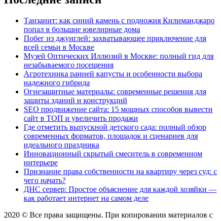
Танзанит: как синий камень с подножия Килиманджаро
попал в большие ювелирные дома
Побег из джунглей: захватывающее приключение для
всей семьи в Москве
Музей Оптических Иллюзий в Москве: полный гид для
незабываемого посещения
Агротехника ранней капусты и особенности выбора
надежного гибрида
Огнезащитные материалы: современные решения для
защиты зданий и конструкций
SEO продвижение сайта: 15 мощных способов вывести
сайт в ТОП и увеличить продажи
Где отметить выпускной детского сада: полный обзор
современных форматов, площадок и сценариев для
идеального праздника
Инновационный скрытый смеситель в современном
интерьере
Признание права собственности на квартиру через суд: с
чего начать?
ДНС сервер: Простое объяснение для каждой хозяйки —
как работает интернет на самом деле
2020 © Все права защищены. При копировании материалов с