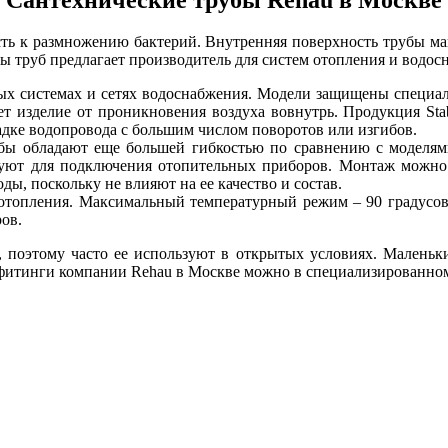
ть к размножению бактерий. Внутренняя поверхность трубы ма
ы труб предлагает производитель для систем отопления и водос
ьных системах и сетях водоснабжения. Модели защищены специа
изделие от проникновения воздуха вовнутрь. Продукция Stab
адке водопровода с большим числом поворотов или изгибов.
убы обладают еще большей гибкостью по сравнению с моделям
зуют для подключения отопительных приборов. Монтаж можно 
ы, поскольку не влияют на ее качество и состав.
 отопления. Максимальный температурный режим – 90 градусов
ов.
 поэтому часто ее используют в открытых условиях. Маленьки
итинги компании Rehau в Москве можно в специализированном