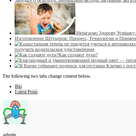
Забудьте о безплідді: Інноваційні методи лікування, які 
Зберігаємо Здорову Усмішку
Изготовление Штуцеров: Процесс, Технологии и Приме
получить водительское удостоверение
Как создают духи?
The following two tabs change content below.
Bio
Latest Posts
admin