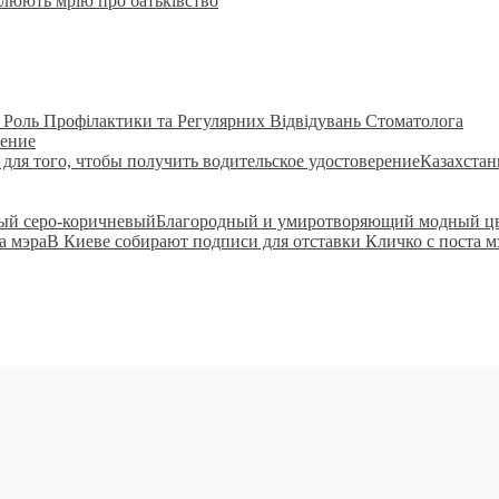
втілюють мрію про батьківство
: Роль Профілактики та Регулярних Відвідувань Стоматолога
нение
Казахстан
Благородный и умиротворяющий модный цв
В Киеве собирают подписи для отставки Кличко с поста м