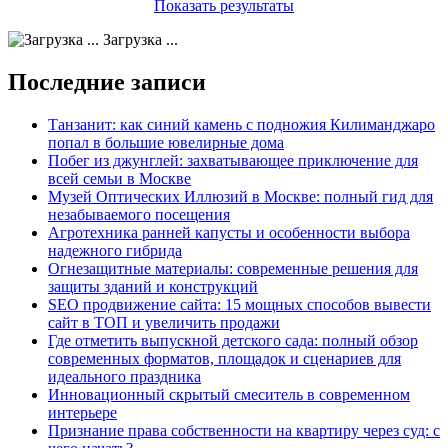
Показать результаты
Загрузка ...
Последние записи
Танзанит: как синий камень с подножия Килиманджаро
попал в большие ювелирные дома
Побег из джунглей: захватывающее приключение для
всей семьи в Москве
Музей Оптических Иллюзий в Москве: полный гид для
незабываемого посещения
Агротехника ранней капусты и особенности выбора
надежного гибрида
Огнезащитные материалы: современные решения для
защиты зданий и конструкций
SEO продвижение сайта: 15 мощных способов вывести
сайт в ТОП и увеличить продажи
Где отметить выпускной детского сада: полный обзор
современных форматов, площадок и сценариев для
идеального праздника
Инновационный скрытый смеситель в современном
интерьере
Признание права собственности на квартиру через суд: с