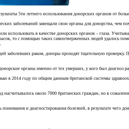
зультаты 5ти летнего использования донорских органов от боль
ских заболеваний завещали свои органы для донорства, чем пом
или использовать в качестве донорских органов – глаза. Учитыв
 высок, то с помощью таких самоотверженных людей удалось пом
.
ей заболевших раком, доноры проходят тщательную проверку. П
донорские органы именно от тех умерших, у кого был диагноз р
лько в 2014 году по общим данным британской системы здравоох
насчитывалось около 7000 британских граждан, но к сожалению
понимания и диагностирования болезней, в результате чего доно