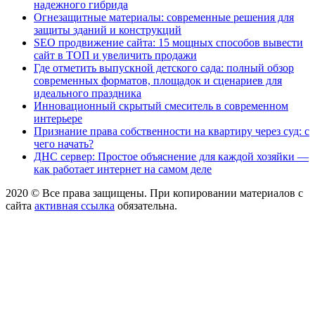
надежного гибрида
Огнезащитные материалы: современные решения для
защиты зданий и конструкций
SEO продвижение сайта: 15 мощных способов вывести
сайт в ТОП и увеличить продажи
Где отметить выпускной детского сада: полный обзор
современных форматов, площадок и сценариев для
идеального праздника
Инновационный скрытый смеситель в современном
интерьере
Признание права собственности на квартиру через суд: с
чего начать?
ДНС сервер: Простое объяснение для каждой хозяйки —
как работает интернет на самом деле
2020 © Все права защищены. При копировании материалов с
сайта
активная ссылка
обязательна.