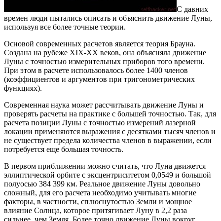
С давних
времен люди пытались описать и объяснить движение Луны,
используя все более точные теории.
Основой современных расчетов является теория Брауна.
Создана на рубеже XIX-XX веков, она объясняла движение
Луны с точностью измерительных приборов того времени.
При этом в расчете использовалось более 1400 членов
(коэффициентов и аргументов при тригонометрических
функциях).
Современная наука может рассчитывать движение Луны и
проверять расчеты на практике с большей точностью. Так, для
расчета позиции Луны с точностью измерений лазерной
локации применяются выражения с десятками тысяч членов и
не существует предела количества членов в выражении, если
потребуется еще большая точность.
В первом приближении можно считать, что Луна движется
эллиптической орбите с эксцентриситетом 0,0549 и большой
полуосью 384 399 км. Реальное движение Луны довольно
сложный, для его расчета необходимо учитывать многие
факторы, в частности, сплюснутостью Земли и мощное
влияние Солнца, которое притягивает Луну в 2,2 раза
сильнее, чем Земля. Более точно движение Луны вокруг