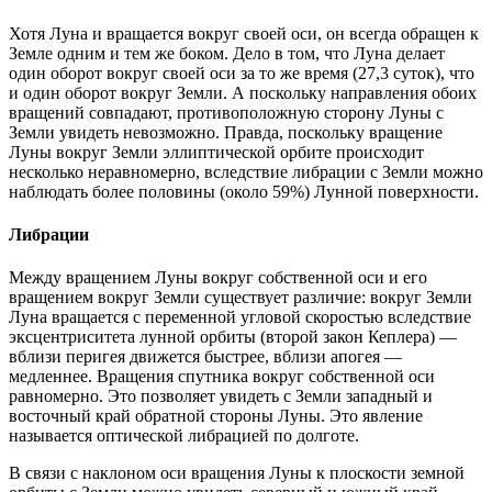
Хотя Луна и вращается вокруг своей оси, он всегда обращен к
Земле одним и тем же боком. Дело в том, что Луна делает
один оборот вокруг своей оси за то же время (27,3 суток), что
и один оборот вокруг Земли. А поскольку направления обоих
вращений совпадают, противоположную сторону Луны с
Земли увидеть невозможно. Правда, поскольку вращение
Луны вокруг Земли эллиптической орбите происходит
несколько неравномерно, вследствие либрации с Земли можно
наблюдать более половины (около 59%) Лунной поверхности.
Либрации
Между вращением Луны вокруг собственной оси и его
вращением вокруг Земли существует различие: вокруг Земли
Луна вращается с переменной угловой скоростью вследствие
эксцентриситета лунной орбиты (второй закон Кеплера) —
вблизи перигея движется быстрее, вблизи апогея —
медленнее. Вращения спутника вокруг собственной оси
равномерно. Это позволяет увидеть с Земли западный и
восточный край обратной стороны Луны. Это явление
называется оптической либрацией по долготе.
В связи с наклоном оси вращения Луны к плоскости земной