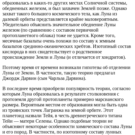
образовалась в каких-то других местах Солнечной системы,
обедненных железом, и был захвачен Землей позже. Однако
захват такого большого космического тела, как Луна из
далекой орбиты представляется крайне маловероятным.
Убедительно объяснить значительное обеднение Луны
железом (по сравнению с составом первичной
протопланетного облака) тоже не удается. Кроме того,
месячные базальты очень похожи по составу к земным
базальтов срединно-океанических хребтов. Изотопный состав
кислорода в них свидетельствует о родственное
происхождение Земли и Луны (и отличается от хондритов).
Поэтому время от времени возникали гипотезы об отделении
Луны от Земли. В частности, такую ​​теорию предлагал
Джордж Дарвин (сын Чарльза Дарвина).
В последнее время приобрели популярность теории, согласно
которым Луна образовалась в результате столкновения с
протоземля другой протопланеты примерно марсианского
размера. Вероятным местом ее образования могла быть одна
из троянских точек Лагранжа на земной орбите. Этот
планетоид назвали Тейя, в честь древнегреческого титана
Тейи — матери Селены. Однако подобные теории не
объясняют некоторые особенности химического состава Луны
и его пород. В частности, по изотопному составу лунных