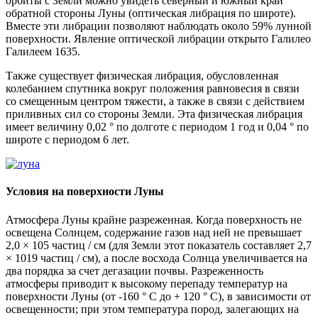
орбиты с Земли можно увидеть северный и южный край
обратной стороны Луны (оптическая либрация по широте).
Вместе эти либрации позволяют наблюдать около 59% лунной
поверхности. Явление оптической либрации открыто Галилео
Галилеем 1635.
Также существует физическая либрация, обусловленная
колебанием спутника вокруг положения равновесия в связи
со смещенным центром тяжести, а также в связи с действием
приливных сил со стороны Земли. Эта физическая либрация
имеет величину 0,02 ° по долготе с периодом 1 год и 0,04 ° по
широте с периодом 6 лет.
Условия на поверхности Луны
Атмосфера Луны крайне разреженная. Когда поверхность не
освещена Солнцем, содержание газов над ней не превышает
2,0 × 105 частиц / см (для Земли этот показатель составляет 2,7
× 1019 частиц / см), а после восхода Солнца увеличивается на
два порядка за счет дегазации почвы. Разреженность
атмосферы приводит к высокому перепаду температур на
поверхности Луны (от -160 ° C до + 120 ° C), в зависимости от
освещенности; при этом температура пород, залегающих на