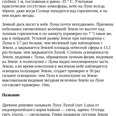
глубине 1 м, постоянная и равна -35 ° C. Учитывая
практическое отсутствие атмосферы, небо на Луне всегда
чёрное, даже когда Солнце находится над горизонтом, и на
нем видно звезды.
Земной диск висит в небе Луны почти неподвижно. Причины
небольших ежемесячных колебаний Земли по высоте над
лунным горизонтом и по азимуту (примерно по 7 °) такие же,
как в либраций. Угловой размер Земли при наблюдении с
Луны в 3,7 раз больше, чем месячный при наблюдении с
Земли, а закрывается Землей площадь небесной сферы в 13,5
раз больше, чем закрывается Луной. Степень освещенности
Земли, видимая с Луны, обращенная лунным фазам, видимым
на Земле: в полнолуние с Луны видно неосвещенную часть
Земли, а во время новолуния в месячном небе наблюдается
освещена полушарие Земли, создает примерно в 50 раз
сильнее освещение, чем Луна в полнолуние на Земле:
максимальная видимая звездная величина Земли на Луне
составляет примерно -16m.
Название
Древние римляне называли Луну Луной (лат. Luna) от
индоевропейского корня louksnā — света, зарево. Отсюда
греч. λύχνος — светильник. Греки называли спутник Земли