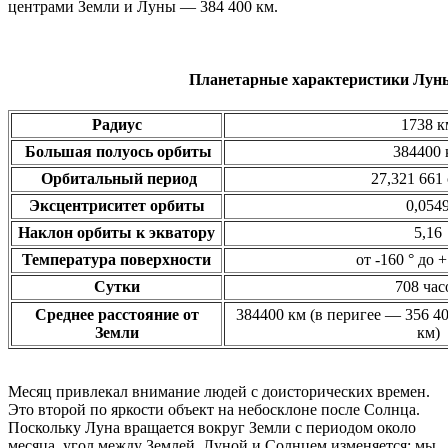
центрами Земли и Луны — 384 400 км.
Планетарные характеристики Лун
Радиус
1738 к
Большая полуось орбиты
384400 
Орбитальный период
27,321 661
Эксцентриситет орбиты
0,054
Наклон орбиты к экватору
5,16
Температура поверхности
от -160 ° до +
Сутки
708 час
Среднее расстояние от
384400 км (в перигее — 356 40
Земли
км)
Месяц привлекал внимание людей с доисторических времен.
Это второй по яркости объект на небосклоне после Солнца.
Поскольку Луна вращается вокруг Земли с периодом около
месяца, угол между Землей, Луной и Солнцем изменяется; мы