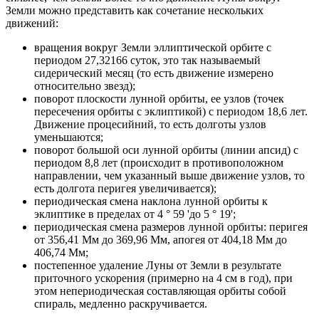
Земли можно представить как сочетание нескольких
движений:
вращения вокруг Земли эллиптической орбите с
периодом 27,32166 суток, это так называемый
сидерический месяц (то есть движение измерено
относительно звезд);
поворот плоскости лунной орбиты, ее узлов (точек
пересечения орбиты с эклиптикой) с периодом 18,6 лет.
Движение процесийний, то есть долготы узлов
уменьшаются;
поворот большой оси лунной орбиты (линии апсид) с
периодом 8,8 лет (происходит в противоположном
направлении, чем указанный выше движение узлов, то
есть долгота перигея увеличивается);
периодическая смена наклона лунной орбиты к
эклиптике в пределах от 4 ° 59 'до 5 ° 19';
периодическая смена размеров лунной орбиты: перигея
от 356,41 Мм до 369,96 Мм, апогея от 404,18 Мм до
406,74 Мм;
постепенное удаление Луны от Земли в результате
приточного ускорения (примерно на 4 см в год), при
этом непериодическая составляющая орбиты собой
спираль, медленно раскручивается.