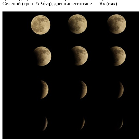
Селеной (греч. Σελήνη), древние египтяне — Ях (иях).