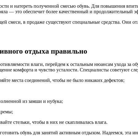
дкости и натереть полученной смесью обувь. Для повышения впи
тояла — это обеспечит более качественный и продолжительный э
щей смеси, в продаже существуют специальные средства. Они от
тивного отдыха правильно
ротивляемости влаги, перейдем к остальным нюансам ухода за 
щение комфорта и чувство усталости. Специалисты советуют сл
яйте места соединений, чтобы не было никаких дефектов;
полненной из замши и нубука;
кремы;
вайте стельки, чтобы в них не скапливалась влага.
дготовить обувь для занятий активным отдыхом. Надеемся, эта и