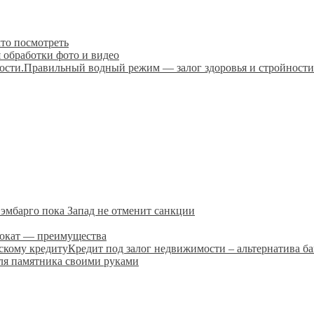
что посмотреть
 обработки фото и видео
Правильный водный режим — залог здоровья и стройности
эмбарго пока Запад не отменит санкции
рокат — преимущества
Кредит под залог недвижимости – альтернатива б
ля памятника своими руками