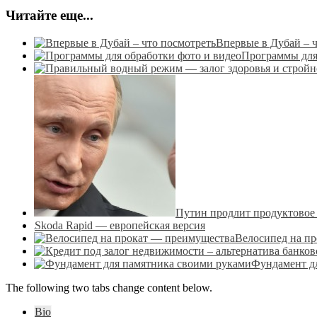
Читайте еще...
Впервые в Дубай – 
Программы для
Путин продлит продуктовое 
Skoda Rapid — европейская версия
Велосипед на п
Фундамент д
The following two tabs change content below.
Bio