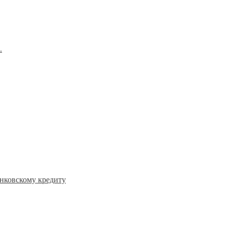
.
анковскому кредиту