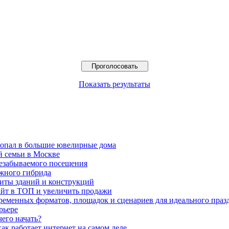
Показать результаты
попал в большие ювелирные дома
й семьи в Москве
езабываемого посещения
жного гибрида
иты зданий и конструкций
айт в ТОП и увеличить продажи
временных форматов, площадок и сценариев для идеального праз
рьере
чего начать?
ак работает интернет на самом деле