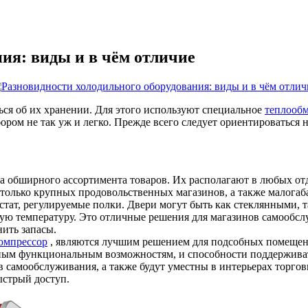
ия: виды и в чём отличие
ться об их хранении. Для этого используют специальное
теплообм
бором не так уж и легко. Прежде всего следует ориентироваться
 обширного ассортимента товаров. Их располагают в любых отд
 только крупных продовольственных магазинов, а также малога
стат, регулируемые полки. Двери могут быть как стеклянными, т
 температуру. Это отличные решения для магазинов самообслу
нить запасы.
омпрессор
, являются лучшим решением для подсобных помещен
ным функциональным возможностям, и способности поддерживат
в самообслуживания, а также будут уместны в интерьерах торг
ыстрый доступ.