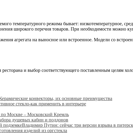
емого температурного режима бывает: низкотемпературное, ср
ранения широкого перечня товаров. При необходимости можно к
жения агрегата на выносное или встроенное. Модели со встрое
и ресторана и выбор соответствующего поставленным целям холо
Керамические конвекторы, их основные преимущества
тивное стекло-как применить в интерьере
 по Москве – Московский Кремль
ыбора душевых кабин и поддонов
Владимир Путин: сейчас три версии взрыва в питерс
готовления изделий из оргстекла