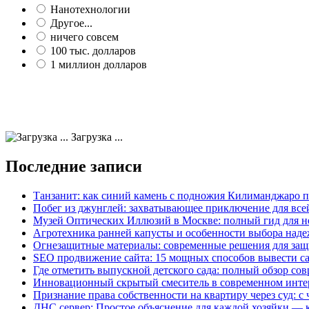
Нанотехнологии
Другое...
ничего совсем
100 тыс. долларов
1 миллион долларов
Загрузка ...
Последние записи
Танзанит: как синий камень с подножия Килиманджаро 
Побег из джунглей: захватывающее приключение для все
Музей Оптических Иллюзий в Москве: полный гид для н
Агротехника ранней капусты и особенности выбора наде
Огнезащитные материалы: современные решения для защ
SEO продвижение сайта: 15 мощных способов вывести с
Где отметить выпускной детского сада: полный обзор со
Инновационный скрытый смеситель в современном инте
Признание права собственности на квартиру через суд: с 
ДНС сервер: Простое объяснение для каждой хозяйки — к