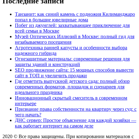
Последние записи
Танзанит: как синий камень с подножия Килиманджаро
попал в большие ювелирные дома
Побег из джунглей: захватывающее приключение для
всей семьи в Москве
Музей Оптических Иллюзий в Москве: полный гид для
незабываемого посещения
Агротехника ранней капусты и особенности выбора
надежного гибрида
Огнезащитные материалы: современные решения для
защиты зданий и конструкций
SEO продвижение сайта: 15 мощных способов вывести
сайт в ТОП и увеличить продажи
Где отметить выпускной детского сада: полный обзор
современных форматов, площадок и сценариев для
идеального праздника
Инновационный скрытый смеситель в современном
интерьере
Признание права собственности на квартиру через суд: с
чего начать?
ДНС сервер: Простое объяснение для каждой хозяйки —
как работает интернет на самом деле
2020 © Все права защищены. При копировании материалов с