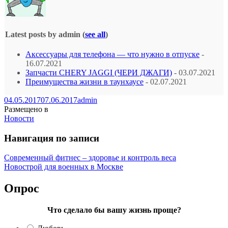
Latest posts by admin
(
see all
)
Аксессуары для телефона — что нужно в отпуске
-
16.07.2021
Запчасти CHERY JAGGI (ЧЕРИ ДЖАГИ)
- 03.07.2021
Преимущества жизни в таунхаусе
- 02.07.2021
04.05.2017
07.06.2017
admin
Размещено в
Новости
Навигация по записи
Современный фитнес – здоровье и контроль веса
Новострой для военных в Москве
Опрос
Что сделало бы вашу жизнь проще?