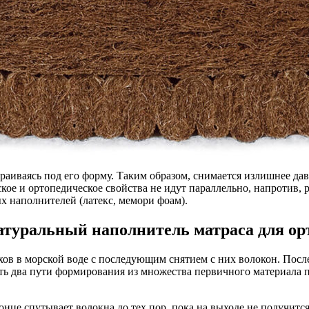
аиваясь под его форму. Таким образом, снимается излишнее давл
кое и ортопедическое свойства не идут параллельно, напротив, 
х наполнителей (латекс, мемори фоам).
натуральный наполнитель матраса для ор
хов в морской воде с последующим снятием с них волокон. Посл
Есть два пути формирования из множества первичного материала
онце спутывает волокна до тех пор, пока на выходе не получится