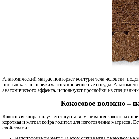
Анатомический матрас повторяет контуры тела человека, подстр
ног, так как не пережимаются кровеносные сосуды. Анатомичес
анатомического эффекта, используют прослойки из специальны
Кокосовое волокно – 
Кокосовая койра получается путем вымачивания кокосовых оре
короткая и мягкая койра годится для изготовления матрасов. 
свойствами:
Иглопробивной метод. В этом случае игла с крючком на к