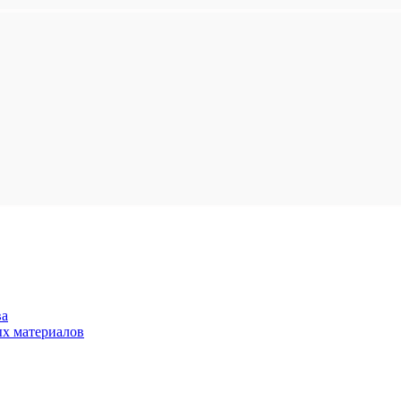
ва
х материалов