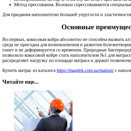
Метод прессования. Волокна спрессовываются специальн
Для придания наполнителю большей упругости и эластичности 
Основные преимущест
Во-первых, кокосовая койра абсолютно не способна вызвать ал
среда не пригодна для возникновения и развития болезнетворн
гниет и не деформируется со временем. Природные бактерицидн
позволило кокосовой койре стать наполнителем №1 для матрас
распределяет нагрузку по площади матраса и держит позвоно
Купить матрас из каталога
https://magdek.com.ua/matrasi/
с напол
Читайте еще...